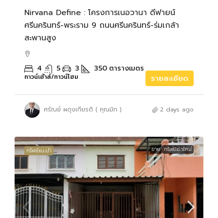
Nirvana Define : โครงการเนอวานา ดีฟายน์
ศรีนครินทร์-พระราม 9 ถนนศรีนครินทร์-ร่มเกล้า
สะพานสูง
4
5
3
350
ตารางเมตร
ทาวน์เฮ้าส์/ทาวน์โฮม
รายละเอียด
ศรัณย์ ผดุงเกียรติ ( คุณมิก )
2 days ago
ขาย
ทรัพย์เข้าใหม่
ทรัพย์แนะนำ