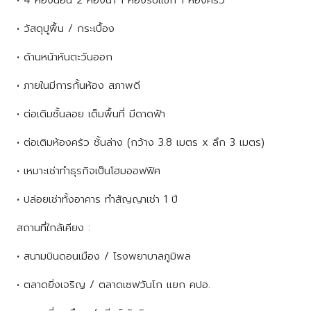
• วัสดุปูพื้น / กระเบื้อง
• ด้านหน้าหันตะวันออก
• ภายในมีการกั้นห้อง สภาพดี
• ต่อเติมชั้นลอย เต็มพื้นที่ มีดาดฟ้า
• ต่อเติมห้องครัว ชั้นล่าง (กว้าง 3.8 เมตร x ลึก 3 เมตร)
• เหมาะเช่าทำธุรกิจเป็นโฮมออฟฟิศ
• ปล่อยเช่าทั้งอาคาร ทำสัญญาเช่า 1 ปี
สถานที่ใกล้เคียง :
• สนามบินดอนเมือง / โรงพยาบาลภูมิพล
• ตลาดยิ่งเจริญ / ตลาดเซฟวันโก แยก คปอ.