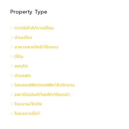
Property Type
ทาวน์เฮ้าส์/ทาวน์โฮม
บ้านเดี่ยว
อาคารพาณิชย์/ตึกแถว
ที่ดิน
คอนโด
บ้านแฝด
โฮมออฟฟิศ/ออฟฟิศ/สำนักงาน
อพาร์ตเม้นต์/หอพัก/ห้องเช่า
โรงงาน/โกดัง
โครงการมือ1