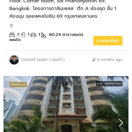
Floor. Corner Room, Soi Phahonyothin 69,
Bangkok.: โครงการดาลินเพลส ตึก A ห้องชุด ชั้น 1
ห้องมุม ซอยพหลโยธิน 69 กรุงเทพมหานคร
1
1
1
60.24
ตารางเมตร
คอนโด
รายละเอียด
กรกฤตย์ บุญสระ ( คุณเป้ )
3 months ago
ขาย
ทรัพย์เข้าใหม่
ทรัพย์แนะนำ