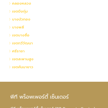
คลองหลวง
เขตบึงกุ่ม
บางบัวทอง
บางพลี
เขตบางซื่อ
เขตทวีวัฒนา
ศรีราชา
เขตสะพานสูง
เขตคันนายาว
พีที พร็อพเพอร์ตี้ เซ็นเตอร์