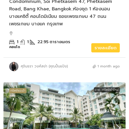
Condominium, Soi Phetkasem 47, Phetkasem
Road, Bang Khae, Bangkok.:ห้องชุด 1 ห้องนอน
บางแคซิตี้ คอนโดมิเนียม ซอยเพชรเกษม 47 ถนน
เพชรเกษม บางแค กรุงเทพ
1
1
22.95
ตารางเมตร
คอนโด
รายละเอียด
ศุจินธรา วงศ์สง่า (คุณปั้นแป้ง)
1 month ago
ขาย
ทรัพย์เข้าใหม่
ทรัพย์แนะนำ