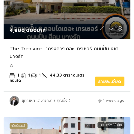
4,900,000บาท
The Treasure : โครงการเดอะ เทรเชอร์ ถนนปั้น เขต
บางรัก
1
1
1
44.33
ตารางเมตร
คอนโด
รายละเอียด
สุกัญญา เดชารักษา ( คุณผึ้ง )
1 week ago
ขาย
ทรัพย์เข้าใหม่
ทรัพย์แนะนำ