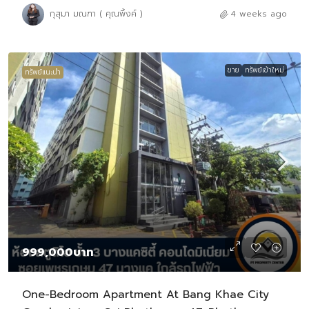
กุสุมา มณฑา ( คุณพิ้งค์ )
4 weeks ago
ขาย
ทรัพย์เข้าใหม่
ทรัพย์แนะนำ
999,000บาท
One-Bedroom Apartment At Bang Khae City